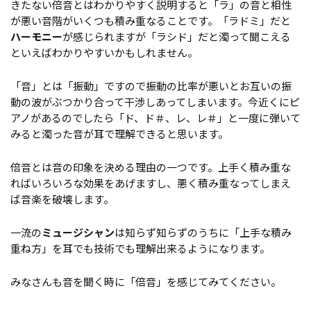
きたない倍音とはわかりやすく説明すると「ラ」の音と相性
が悪い音階がいくつも積み重なることです。「ラドミ」だと
ハーモニー
が感じられますが「ラシド」だと濁って聞こえる
といえばわかりやすいかもしれません。
「音」とは「振動」ですので振動の比率が悪いとお互いの振
動の波がぶつかり合って干渉しあってしまいます。今近くにピ
アノがあるのでしたら「ド、ド＃、レ、レ＃」と一度に弾いて
みると濁った音が耳で理解できると思います。
倍音とは音の印象を決める理由の一つです。上手く積み重な
ればいろいろな効果をあげますし、悪く積み重なってしまえ
ば音楽を破壊します。
一流の
ミュージシャン
は知らず知らずのうちに「上手な積み
重ね方」を耳でも技術でも理解出来るようになります。
みなさんも音を聞く時に「倍音」を感じてみてください。