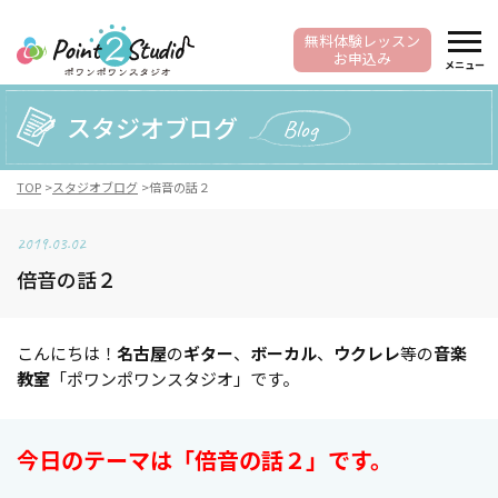
無料体験レッスン
お申込み
メニュー
スタジオブログ
Blog
TOP
スタジオブログ
倍音の話２
2019.03.02
倍音の話２
こんにちは！
名古屋
の
ギター
、
ボーカル
、
ウクレレ
等の
音楽
教室
「ポワンポワンスタジオ」です。
今日のテーマは「倍音の話２」です。