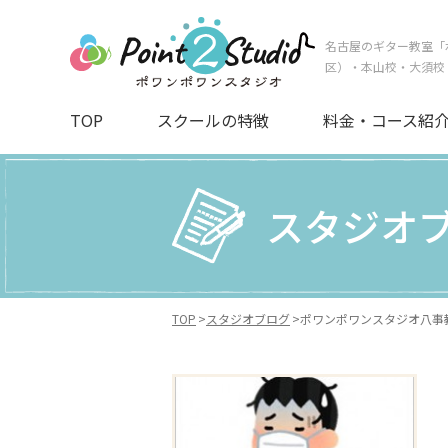
名古屋のギター教室「
区）・本山校・大須校
TOP
スクールの特徴
料金・コース紹
スタジオ
TOP
スタジオブログ
ポワンポワンスタジオ八事