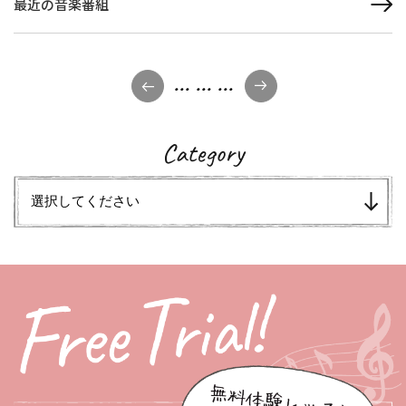
最近の音楽番組
...
...
...
Category