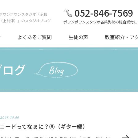
052-846-7569
ポワンポワンスタジオ（昭和
（上前津）」のスタジオブログ
ポワンポワンスタジオ各系列校の総合受付に
介
よくあるご質問
生徒の声
教室紹介・ア
ブログ
Blog
2017.10.06
コードってなぁに？⑤（ギター編）