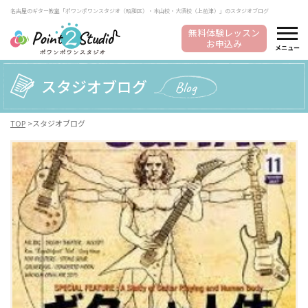
名古屋のギター教室「ポワンポワンスタジオ（昭和区）・本山校・大須校（上前津）」のスタジオブログ
無料体験レッスン
お申込み
メニュー
スタジオブログ
Blog
TOP
スタジオブログ