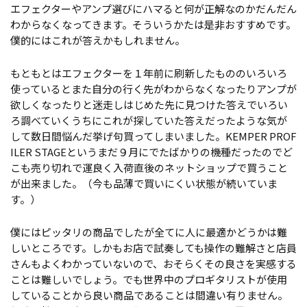
エフェクターやアンプ選びにハマると何が正解なのかだんだん
わからなくなってきます。そういうかたは是非おすすめです。
僕的にはこれが答えかもしれません。
もともとはエフェクターを１年前に刷新したもののいろいろ
使っているとまた自分の行く先がわからなくなったりアンプが
欲しくなったりと迷走しはじめた先に見つけた答えでいろい
ろ調べていくうちにこれが探していた答えだったような気が
して数日間悩んだ挙げ句買ってしまいました。
KEMPER PROF
ILER STAGE
というまだ９月にでたばかりの機種だったのでど
こも売り切れで運良く入荷直後のネットショップで買うこと
が出来ました。（今も品薄で買いにくい状態が続いていま
す。）
僕にはピッタリの商品でしたが全てに人に最適かどうかは難
しいところです。しかもお店で試奏しても操作の難解さと店員
さんもよくわかっていないので、おそらくその良さを実感する
ことは難しいでしょう。でも世界中のプロギタリストが使用
していることから良い商品であることは間違い有りません。