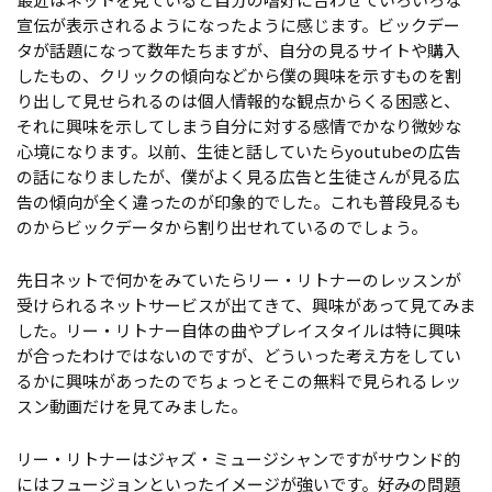
宣伝が表示されるようになったように感じます。ビックデー
タが話題になって数年たちますが、自分の見るサイトや購入
したもの、クリックの傾向などから僕の興味を示すものを割
り出して見せられるのは個人情報的な観点からくる困惑と、
それに興味を示してしまう自分に対する感情でかなり微妙な
心境になります。以前、生徒と話していたらyoutubeの広告
の話になりましたが、僕がよく見る広告と生徒さんが見る広
告の傾向が全く違ったのが印象的でした。これも普段見るも
のからビックデータから割り出せれているのでしょう。
先日ネットで何かをみていたらリー・リトナーのレッスンが
受けられるネットサービスが出てきて、興味があって見てみま
した。リー・リトナー自体の曲やプレイスタイルは特に興味
が合ったわけではないのですが、どういった考え方をしてい
るかに興味があったのでちょっとそこの無料で見られるレッ
スン動画だけを見てみました。
リー・リトナーはジャズ・ミュージシャンですがサウンド的
にはフュージョンといったイメージが強いです。好みの問題