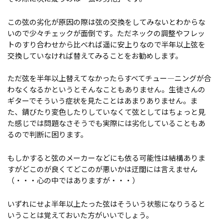
この弦の劣化が原因の際は弦の交換をしてみないとわからな
いので少々チェックが面倒です。ただネックの調整やフレッ
トのすり合わせから比べれば遥に安上りなので半年以上弦を
交換していなければ替えてみることをお勧めします。
ただ弦を半年以上替えてなかったらすべてチュー―ニングが合
わなくなるかというとそんなこともありません。生徒さんの
ギターでそういう症状を見たことはあまりありません。ま
た、錆びたり変色したりしていなくて弦としてはちょっと見
た感じでは問題なさそうでも実際には劣化していることもあ
るので判断に困ります。
もしかすると弦のメーカーなどにも依る可能性は結構ありま
すがどこのが良くてどこのが悪いかは迂闊には言えません
（・・・心の中ではありますが・・・）
いずれにせよ半年以上たった弦はそういう状態になりうると
いうことは覚えておいた方がいいでしょう。