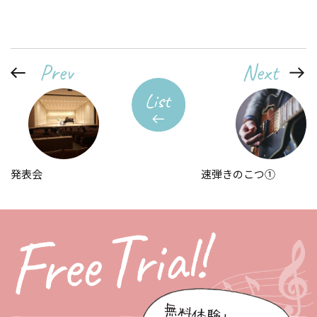
発表会
速弾きのこつ①